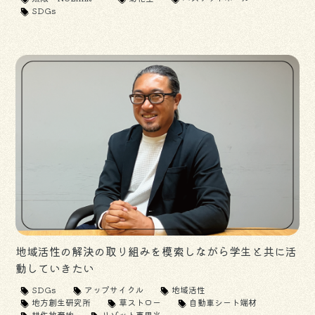
SDGs
地域活性の解決の取り組みを模索しながら学生と共に活
動していきたい
SDGs
アップサイクル
地域活性
地方創生研究所
草ストロー
自動車シート端材
耕作放棄地
リゾット専用米