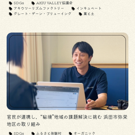
SDGs
AKIU VALLEY協議会
アキウツーリズムファクトリー
インキュベート
グレート・デーン・ブリューイング
菓と土
官民が連携し、“秘境”地域の課題解決に挑む 浜田市弥栄
地区の取り組み
SDGs
ふるさと体験村
オーガニック