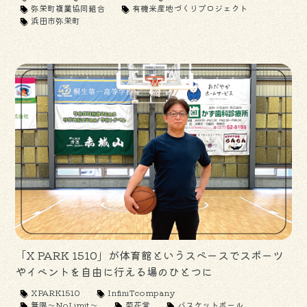
弥栄町複業協同組合
有機米産地づくりプロジェクト
浜田市弥栄町
「X PARK 1510」が体育館というスペースでスポーツ
やイベントを自由に行える場のひとつに
XPARK1510
InfiniTcompany
無限～NoLimit～
菊花堂
バスケットボール